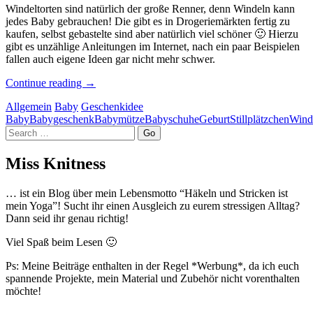
Windeltorten sind natürlich der große Renner, denn Windeln kann
jedes Baby gebrauchen! Die gibt es in Drogeriemärkten fertig zu
kaufen, selbst gebastelte sind aber natürlich viel schöner 🙂 Hierzu
gibt es unzählige Anleitungen im Internet, nach ein paar Beispielen
fallen auch eigene Ideen gar nicht mehr schwer.
Continue reading
→
Allgemein
Baby
Geschenkidee
Baby
Babygeschenk
Babymütze
Babyschuhe
Geburt
Stillplätzchen
Wind
Search
Miss Knitness
… ist ein Blog über mein Lebensmotto “Häkeln und Stricken ist
mein Yoga”! Sucht ihr einen Ausgleich zu eurem stressigen Alltag?
Dann seid ihr genau richtig!
Viel Spaß beim Lesen 🙂
Ps: Meine Beiträge enthalten in der Regel *Werbung*, da ich euch
spannende Projekte, mein Material und Zubehör nicht vorenthalten
möchte!