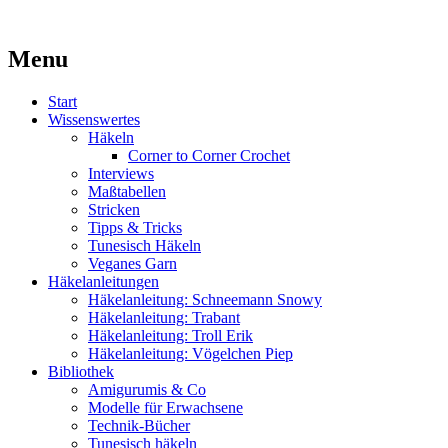
Kaufst du noch oder strickst du schon?
Menu
MissKnitness
Skip
Start
to
Wissenswertes
content
Häkeln
Corner to Corner Crochet
Interviews
Maßtabellen
Stricken
Tipps & Tricks
Tunesisch Häkeln
Veganes Garn
Häkelanleitungen
Häkelanleitung: Schneemann Snowy
Häkelanleitung: Trabant
Häkelanleitung: Troll Erik
Häkelanleitung: Vögelchen Piep
Bibliothek
Amigurumis & Co
Modelle für Erwachsene
Technik-Bücher
Tunesisch häkeln