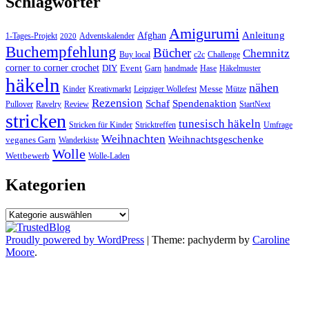
Schlagwörter
Amigurumi
Anleitung
Afghan
1-Tages-Projekt
Adventskalender
2020
Buchempfehlung
Bücher
Chemnitz
Buy local
c2c
Challenge
corner to corner crochet
DIY
Event
Garn
handmade
Hase
Häkelmuster
häkeln
nähen
Messe
Kinder
Kreativmarkt
Leipziger Wollefest
Mütze
Rezension
Schaf
Spendenaktion
Pullover
Ravelry
Review
StartNext
stricken
tunesisch häkeln
Stricken für Kinder
Stricktreffen
Umfrage
Weihnachten
Weihnachtsgeschenke
veganes Garn
Wanderkiste
Wolle
Wettbewerb
Wolle-Laden
Kategorien
Kategorien
Proudly powered by WordPress
|
Theme: pachyderm by
Caroline
Moore
.