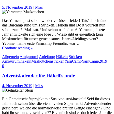
5. November 2019
|
Miss
Das Yarncamp ist schon wieder vorüber – leider! Tatsächlich fand
das Barcamp rund um’s Stricken, Häkeln und Do it yourself nun
schon zum 7. Mal statt. Und schon nach dem 6. Yarncamp letztes
Jahr entwickelte sich eine Idee … Wieso gibt es eigentlich kein
Maskottchen für unser gemeinsames Jahres-Lieblingsevent?
Yvonne, meine erste Yarncamp Freundin, war…
Continue reading »
Allgemein
Amigurumi
Anleitung
Häkeln
Stricken
Amigurumi
häkeln
Maskottchen
stricken
YarnCamp
YarnCamp2019
0
Adventskalender für Häkelfreunde
4. November 2019
|
Miss
Ein Gemeinschaftsprojekt mit Susi von susi-haekelt! Seid ihr dieses
Jahr auch schon über die vielen vielen Supermarkt-Adventskalender
gestolpert, welche die normalerweise breiten Gänge einengen? Und
habt ihr schon zugeschlagen?? Eigentlich sind es doch jedes Jahr die