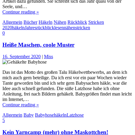
Artikel dazu gefunden. Sie schreibt sich das Jahr quasi von der
Seele, und…
Continue reading »
Allgemein
Bücher
Häkeln
Nähen
Rückblick
Stricken
2020
häkeln
Jahresrückblick
lesen
nähen
stricken
0
Heiße Maschen, coole Muster
16. September 2020
|
Miss
Das ist das Motto des großen Talu Häkelwettbewerbs, an dem ich
mich auch gern beteilige. Da ich erst vor ein paar Wochen wieder
Tante geworden bin und ich sehr gern Babysachen häkle, war die
Idee auch schnell gefunden. Die süße Latzhose habe ich ohne
Anleitung, frei nach Bildern gehäkelt. Babygrößen findet man leicht
im Internet,…
Continue reading »
Allgemein
Baby
Babyhose
häkeln
Latzhose
5
Kein Yarncamp (mehr) ohne Maskottchen!