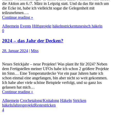
die Aktion am 6./7. März in Leipzig statt. Und da das für mich um
die Ecke ist, habe ich vielleicht sogar die Gelegenheit mit
teilzunehmen….
Continue reading »
Allgemein
Events
Hilfsprojekt
häkeln
stricken
tunesisch häkeln
0
2024 – das Jahr der Decken?
28. Januar 2024
|
Miss
Neues Strickjahr – neue Projekte! Was plant ihr für 2024? Neben
dem Fertigstellen meiner UFOs habe ich schon 2 größere Projekte
im Sinn… Eine Temperaturdecke Vor ein paar Jahren hatte ich
schon einmal eine angefangen, bin aber nicht so weit gekommen.
Ich habe aber viele schöne Beispiele verfolgt, und so ganz los
gelassen hat mich…
Continue reading »
Allgemein
Crochetalong/Knitalong
Häkeln
Stricken
häkeln
Jahresprojekt
Reste
stricken
4