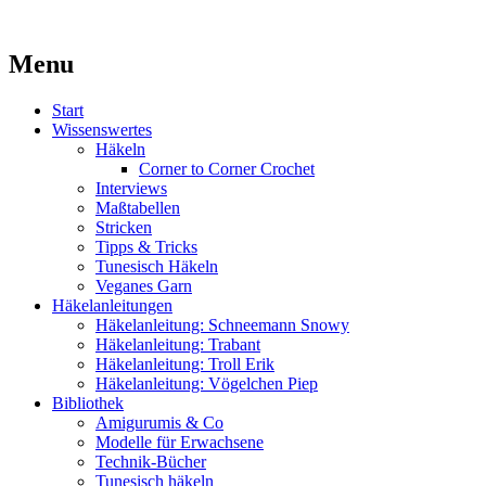
Kaufst du noch oder strickst du schon?
Menu
MissKnitness
Skip
Start
to
Wissenswertes
content
Häkeln
Corner to Corner Crochet
Interviews
Maßtabellen
Stricken
Tipps & Tricks
Tunesisch Häkeln
Veganes Garn
Häkelanleitungen
Häkelanleitung: Schneemann Snowy
Häkelanleitung: Trabant
Häkelanleitung: Troll Erik
Häkelanleitung: Vögelchen Piep
Bibliothek
Amigurumis & Co
Modelle für Erwachsene
Technik-Bücher
Tunesisch häkeln