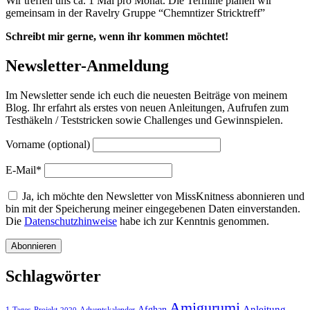
Wir treffen uns ca. 1 Mal pro Monat. Die Termine planen wir
gemeinsam in der Ravelry Gruppe “Chemntizer Stricktreff”
Schreibt mir gerne, wenn ihr kommen möchtet!
Newsletter-Anmeldung
Im Newsletter sende ich euch die neuesten Beiträge von meinem
Blog. Ihr erfahrt als erstes von neuen Anleitungen, Aufrufen zum
Testhäkeln / Teststricken sowie Challenges und Gewinnspielen.
Vorname (optional)
E-Mail*
Ja, ich möchte den Newsletter von MissKnitness abonnieren und
bin mit der Speicherung meiner eingegebenen Daten einverstanden.
Die
Datenschutzhinweise
habe ich zur Kenntnis genommen.
Schlagwörter
Amigurumi
Anleitung
Afghan
1-Tages-Projekt
Adventskalender