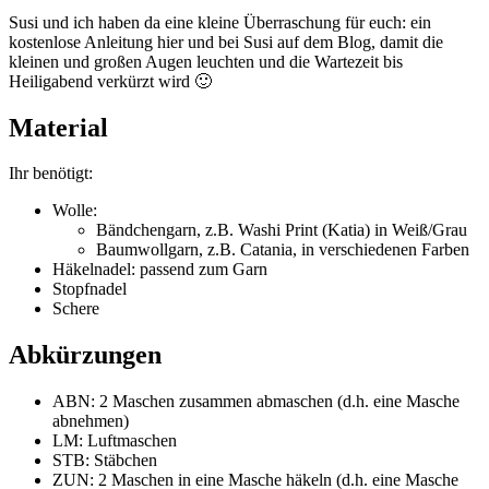
Susi und ich haben da eine kleine Überraschung für euch: ein
kostenlose Anleitung hier und bei Susi auf dem Blog, damit die
kleinen und großen Augen leuchten und die Wartezeit bis
Heiligabend verkürzt wird 🙂
Material
Ihr benötigt:
Wolle:
Bändchengarn, z.B. Washi Print (Katia) in Weiß/Grau
Baumwollgarn, z.B. Catania, in verschiedenen Farben
Häkelnadel: passend zum Garn
Stopfnadel
Schere
Abkürzungen
ABN: 2 Maschen zusammen abmaschen (d.h. eine Masche
abnehmen)
LM: Luftmaschen
STB: Stäbchen
ZUN: 2 Maschen in eine Masche häkeln (d.h. eine Masche