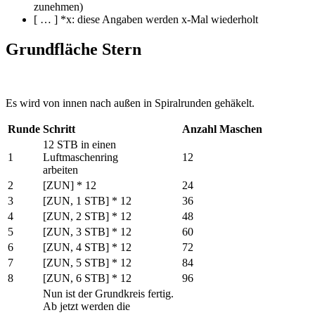
zunehmen)
[ … ] *x: diese Angaben werden x-Mal wiederholt
Grundfläche Stern
Es wird von innen nach außen in Spiralrunden gehäkelt.
Runde
Schritt
Anzahl Maschen
12 STB in einen
1
Luftmaschenring
12
arbeiten
2
[ZUN] * 12
24
3
[ZUN, 1 STB] * 12
36
4
[ZUN, 2 STB] * 12
48
5
[ZUN, 3 STB] * 12
60
6
[ZUN, 4 STB] * 12
72
7
[ZUN, 5 STB] * 12
84
8
[ZUN, 6 STB] * 12
96
Nun ist der Grundkreis fertig.
Ab jetzt werden die