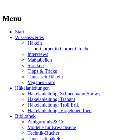
Kaufst du noch oder strickst du schon?
Menu
MissKnitness
Skip
Start
to
Wissenswertes
content
Häkeln
Corner to Corner Crochet
Interviews
Maßtabellen
Stricken
Tipps & Tricks
Tunesisch Häkeln
Veganes Garn
Häkelanleitungen
Häkelanleitung: Schneemann Snowy
Häkelanleitung: Trabant
Häkelanleitung: Troll Erik
Häkelanleitung: Vögelchen Piep
Bibliothek
Amigurumis & Co
Modelle für Erwachsene
Technik-Bücher
Tunesisch häkeln