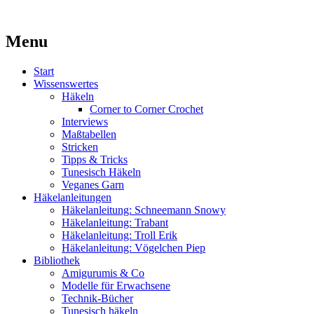
Kaufst du noch oder strickst du schon?
Menu
MissKnitness
Skip
Start
to
Wissenswertes
content
Häkeln
Corner to Corner Crochet
Interviews
Maßtabellen
Stricken
Tipps & Tricks
Tunesisch Häkeln
Veganes Garn
Häkelanleitungen
Häkelanleitung: Schneemann Snowy
Häkelanleitung: Trabant
Häkelanleitung: Troll Erik
Häkelanleitung: Vögelchen Piep
Bibliothek
Amigurumis & Co
Modelle für Erwachsene
Technik-Bücher
Tunesisch häkeln