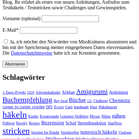
Blog. Ihr erfahrt als erstes von neuen Anleitungen, Aufrufen zum
Testhäkeln / Teststricken sowie Challenges und Gewinnspielen.
Vorname (optional)
E-Mail*
Ja, ich möchte den Newsletter von MissKnitness abonnieren und
bin mit der Speicherung meiner eingegebenen Daten einverstanden.
Die
Datenschutzhinweise
habe ich zur Kenntnis genommen.
Schlagwörter
Amigurumi
Anleitung
Afghan
1-Tages-Projekt
Adventskalender
2020
Buchempfehlung
Bücher
Chemnitz
Buy local
c2c
Challenge
corner to corner crochet
DIY
Event
Garn
handmade
Hase
Häkelmuster
häkeln
nähen
Messe
Kinder
Kreativmarkt
Leipziger Wollefest
Mütze
Rezension
Schaf
Spendenaktion
Pullover
Ravelry
Review
StartNext
stricken
tunesisch häkeln
Stricken für Kinder
Stricktreffen
Umfrage
Weihnachten
Weihnachtsgeschenke