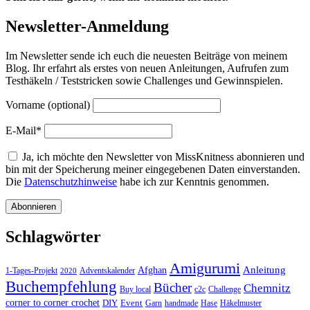
Newsletter-Anmeldung
Im Newsletter sende ich euch die neuesten Beiträge von meinem
Blog. Ihr erfahrt als erstes von neuen Anleitungen, Aufrufen zum
Testhäkeln / Teststricken sowie Challenges und Gewinnspielen.
Vorname (optional)
E-Mail*
Ja, ich möchte den Newsletter von MissKnitness abonnieren und
bin mit der Speicherung meiner eingegebenen Daten einverstanden.
Die
Datenschutzhinweise
habe ich zur Kenntnis genommen.
Schlagwörter
Amigurumi
Anleitung
Afghan
1-Tages-Projekt
Adventskalender
2020
Buchempfehlung
Bücher
Chemnitz
Buy local
c2c
Challenge
corner to corner crochet
DIY
Event
Garn
handmade
Hase
Häkelmuster