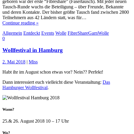
geboren war der erste “Fibreshare” (Fasertausch). Mit jeder neuen
Tausch-Runde wuchs die Beteiligung – über Freunde, Bekannte
und deren Kontakte. Der bisher größte Tausch fand zwischen 2800
Teilnehmern aus 42 Ländern statt, was für…
Continue reading »
Allgemein
Entdeckt
Events
Wolle
FibreShare
Garn
Wolle
0
Wollfestival in Hamburg
2. Mai 2018
|
Miss
Habt ihr im August schon etwas vor? Nein?? Perfekt!
Dann interessiert euch vielleicht diese Veranstaltung:
Das
Hamburger Wollfestival
.
Wann?
25.& 26. August 2018 10 – 17 Uhr
Wo?