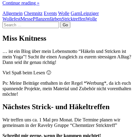
Continue reading »
Allgemein
Chemnitz
Events
Wolle
Garn
Leipziger
Wollefest
Messe
Pflanzenfärben
Stricktreffen
Wolle
Search
Miss Knitness
… ist ein Blog über mein Lebensmotto “Häkeln und Stricken ist
mein Yoga”! Sucht ihr einen Ausgleich zu eurem stressigen Alltag?
Dann seid ihr genau richtig!
Viel Spaß beim Lesen 🙂
Ps: Meine Beiträge enthalten in der Regel *Werbung*, da ich euch
spannende Projekte, mein Material und Zubehör nicht vorenthalten
möchte!
Nächstes Strick- und Häkeltreffen
Wir treffen uns ca. 1 Mal pro Monat. Die Termine planen wir
gemeinsam in der Ravelry Gruppe “Chemntizer Stricktreff”
Schreibt mir gerne, wenn ihr kommen möchtet!