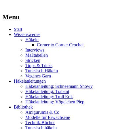
Kaufst du noch oder strickst du schon?
Menu
MissKnitness
Skip
Start
to
Wissenswertes
content
Häkeln
Corner to Corner Crochet
Interviews
Maßtabellen
Stricken
Tipps & Tricks
Tunesisch Häkeln
Veganes Garn
Häkelanleitungen
Häkelanleitung: Schneemann Snowy
Häkelanleitung: Trabant
Häkelanleitung: Troll Erik
Häkelanleitung: Vögelchen Piep
Bibliothek
Amigurumis & Co
Modelle für Erwachsene
Technik-Bücher
Tunesisch häkeln