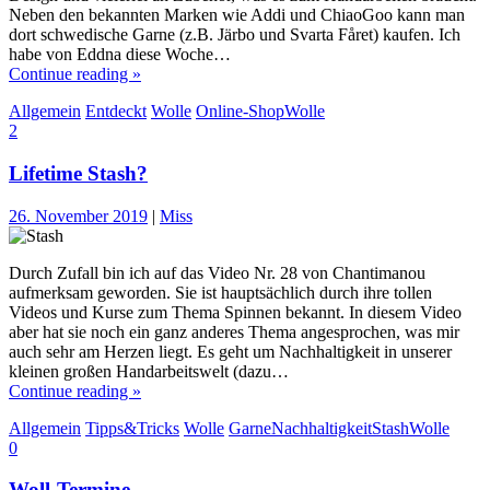
Neben den bekannten Marken wie Addi und ChiaoGoo kann man
dort schwedische Garne (z.B. Järbo und Svarta Fåret) kaufen. Ich
habe von Eddna diese Woche…
Continue reading »
Allgemein
Entdeckt
Wolle
Online-Shop
Wolle
2
Lifetime Stash?
26. November 2019
|
Miss
Durch Zufall bin ich auf das Video Nr. 28 von Chantimanou
aufmerksam geworden. Sie ist hauptsächlich durch ihre tollen
Videos und Kurse zum Thema Spinnen bekannt. In diesem Video
aber hat sie noch ein ganz anderes Thema angesprochen, was mir
auch sehr am Herzen liegt. Es geht um Nachhaltigkeit in unserer
kleinen großen Handarbeitswelt (dazu…
Continue reading »
Allgemein
Tipps&Tricks
Wolle
Garne
Nachhaltigkeit
Stash
Wolle
0
Woll-Termine