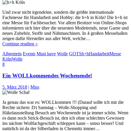
Und zwar nicht irgendeine, sondern die größte internationale
Fachmesse für Handarbeit und Hobby: die h+h in Köln! Die h+h ist
eine Messe für Fachbesucher. Vor allem Besitzer von Online-Shops
informieren sich hier über die neuesten Modetrends, neue Garne und
neues Zubehör, Stoffe und Nähmaschinen. In 4 großen Messehallen
zeigen dafür Hersteller aus aller Welt, welche…
Continue reading »
Allgemein
Events
Must have
Wolle
GOTS
h+h
Handarbeit
Messe
Köln
Wolle
8
Ein WOLLkommendes Wochenende!
5. März 2018
|
Miss
Ja genau das war es: WOLLkommen !!! (Darauf sollte ich mir die
Rechte sichern :D) Samstag – Wolle-Shopping und
Häkelausstellung Besuch am Wochenende ist ja immer schön. Wenn
es dann noch Strick-Besuch ist, den ich ohne schlechtes Gewissen
ins nächste Wollfachgeschäft schleppen kann – umso besser! Und
natürlich ist da der Silberfaden in Chemnitz immer…