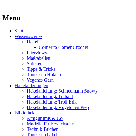
Kaufst du noch oder strickst du schon?
Menu
MissKnitness
Skip
Start
to
Wissenswertes
content
Häkeln
Corner to Corner Crochet
Interviews
Maßtabellen
Stricken
Tipps & Tricks
Tunesisch Häkeln
Veganes Garn
Häkelanleitungen
Häkelanleitung: Schneemann Snowy
Häkelanleitung: Trabant
Häkelanleitung: Troll Erik
Häkelanleitung: Vögelchen Piep
Bibliothek
Amigurumis & Co
Modelle für Erwachsene
Technik-Bücher
Tunesisch häkeln