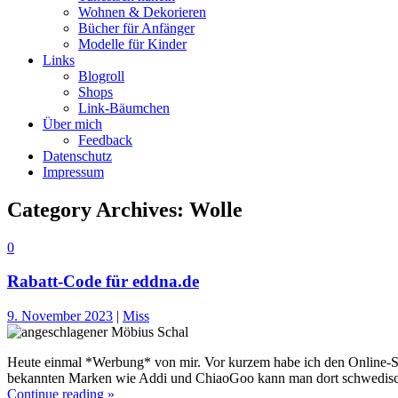
Wohnen & Dekorieren
Bücher für Anfänger
Modelle für Kinder
Links
Blogroll
Shops
Link-Bäumchen
Über mich
Feedback
Datenschutz
Impressum
Category Archives:
Wolle
0
Rabatt-Code für eddna.de
9. November 2023
|
Miss
Heute einmal *Werbung* von mir. Vor kurzem habe ich den Online-Sh
bekannten Marken wie Addi und ChiaoGoo kann man dort schwedisch
Continue reading »