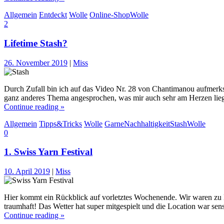
Allgemein
Entdeckt
Wolle
Online-Shop
Wolle
2
Lifetime Stash?
26. November 2019
|
Miss
Durch Zufall bin ich auf das Video Nr. 28 von Chantimanou aufmerks
ganz anderes Thema angesprochen, was mir auch sehr am Herzen lieg
Continue reading »
Allgemein
Tipps&Tricks
Wolle
Garne
Nachhaltigkeit
Stash
Wolle
0
1. Swiss Yarn Festival
10. April 2019
|
Miss
Hier kommt ein Rückblick auf vorletztes Wochenende. Wir waren zu B
traumhaft! Das Wetter hat super mitgespielt und die Location war sen
Continue reading »