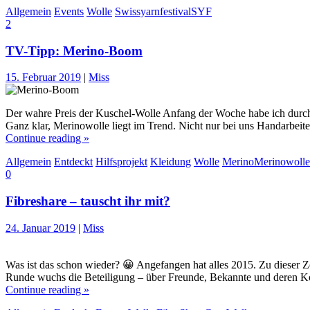
Allgemein
Events
Wolle
Swissyarnfestival
SYF
2
TV-Tipp: Merino-Boom
15. Februar 2019
|
Miss
Der wahre Preis der Kuschel-Wolle Anfang der Woche habe ich durc
Ganz klar, Merinowolle liegt im Trend. Nicht nur bei uns Handarbei
Continue reading »
Allgemein
Entdeckt
Hilfsprojekt
Kleidung
Wolle
Merino
Merinowolle
0
Fibreshare – tauscht ihr mit?
24. Januar 2019
|
Miss
Was ist das schon wieder? 😀 Angefangen hat alles 2015. Zu dieser Ze
Runde wuchs die Beteiligung – über Freunde, Bekannte und deren Ko
Continue reading »