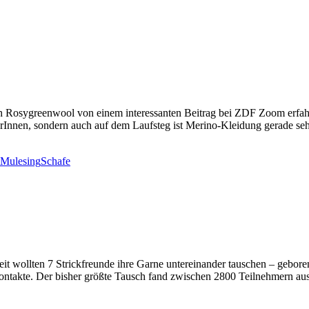
h Rosygreenwool von einem interessanten Beitrag bei ZDF Zoom erfahr
terInnen, sondern auch auf dem Laufsteg ist Merino-Kleidung gerade s
Mulesing
Schafe
it wollten 7 Strickfreunde ihre Garne untereinander tauschen – geboren
ntakte. Der bisher größte Tausch fand zwischen 2800 Teilnehmern aus