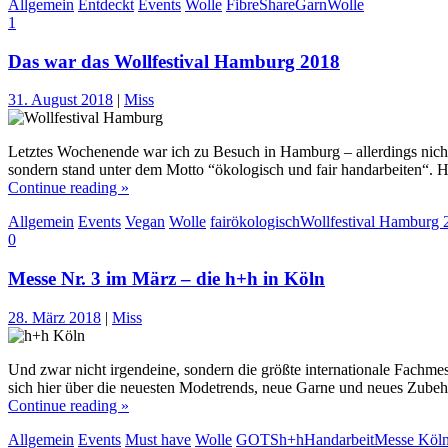
Allgemein
Entdeckt
Events
Wolle
FibreShare
Garn
Wolle
1
Das war das Wollfestival Hamburg 2018
31. August 2018
|
Miss
Letztes Wochenende war ich zu Besuch in Hamburg – allerdings nicht
sondern stand unter dem Motto “ökologisch und fair handarbeiten“. 
Continue reading »
Allgemein
Events
Vegan
Wolle
fair
ökologisch
Wollfestival Hamburg 
0
Messe Nr. 3 im März – die h+h in Köln
28. März 2018
|
Miss
Und zwar nicht irgendeine, sondern die größte internationale Fachme
sich hier über die neuesten Modetrends, neue Garne und neues Zubeh
Continue reading »
Allgemein
Events
Must have
Wolle
GOTS
h+h
Handarbeit
Messe Köl