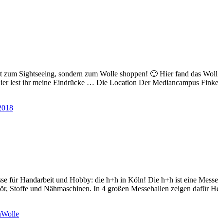
 zum Sightseeing, sondern zum Wolle shoppen! 🙂 Hier fand das Wollfe
Hier lest ihr meine Eindrücke … Die Location Der Mediancampus Finke
2018
sse für Handarbeit und Hobby: die h+h in Köln! Die h+h ist eine Mess
ör, Stoffe und Nähmaschinen. In 4 großen Messehallen zeigen dafür He
n
Wolle