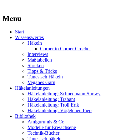
Kaufst du noch oder strickst du schon?
Menu
MissKnitness
Skip
Start
to
Wissenswertes
content
Häkeln
Corner to Corner Crochet
Interviews
Maßtabellen
Stricken
Tipps & Tricks
Tunesisch Häkeln
Veganes Garn
Häkelanleitungen
Häkelanleitung: Schneemann Snowy
Häkelanleitung: Trabant
Häkelanleitung: Troll Erik
Häkelanleitung: Vögelchen Piep
Bibliothek
Amigurumis & Co
Modelle für Erwachsene
Technik-Bücher
Tunesisch häkeln