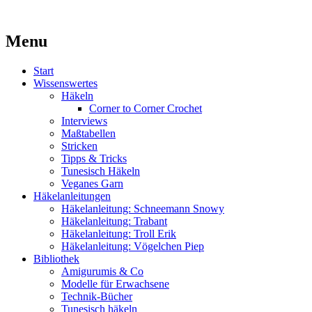
Kaufst du noch oder strickst du schon?
Menu
MissKnitness
Skip
Start
to
Wissenswertes
content
Häkeln
Corner to Corner Crochet
Interviews
Maßtabellen
Stricken
Tipps & Tricks
Tunesisch Häkeln
Veganes Garn
Häkelanleitungen
Häkelanleitung: Schneemann Snowy
Häkelanleitung: Trabant
Häkelanleitung: Troll Erik
Häkelanleitung: Vögelchen Piep
Bibliothek
Amigurumis & Co
Modelle für Erwachsene
Technik-Bücher
Tunesisch häkeln