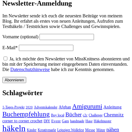
Newsletter-Anmeldung
Im Newsletter sende ich euch die neuesten Beiträge von meinem
Blog. Ihr erfahrt als erstes von neuen Anleitungen, Aufrufen zum
Testhäkeln / Teststricken sowie Challenges und Gewinnspielen.
Vorname (optional)
E-Mail*
Ja, ich möchte den Newsletter von MissKnitness abonnieren und
bin mit der Speicherung meiner eingegebenen Daten einverstanden.
Die
Datenschutzhinweise
habe ich zur Kenntnis genommen.
Schlagwörter
Amigurumi
Anleitung
Afghan
1-Tages-Projekt
Adventskalender
2020
Buchempfehlung
Bücher
Chemnitz
Buy local
c2c
Challenge
corner to corner crochet
DIY
Event
Garn
handmade
Hase
Häkelmuster
häkeln
nähen
Messe
Kinder
Kreativmarkt
Leipziger Wollefest
Mütze