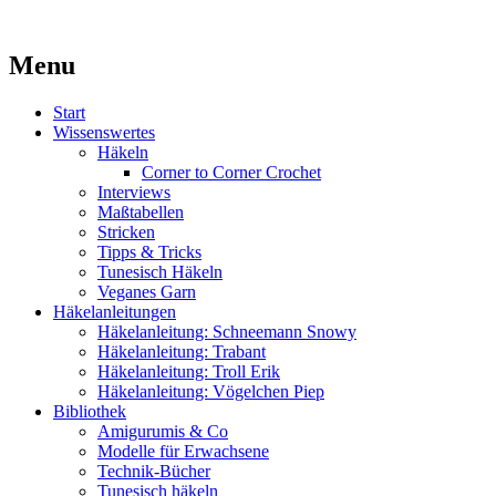
Kaufst du noch oder strickst du schon?
Menu
MissKnitness
Skip
Start
to
Wissenswertes
content
Häkeln
Corner to Corner Crochet
Interviews
Maßtabellen
Stricken
Tipps & Tricks
Tunesisch Häkeln
Veganes Garn
Häkelanleitungen
Häkelanleitung: Schneemann Snowy
Häkelanleitung: Trabant
Häkelanleitung: Troll Erik
Häkelanleitung: Vögelchen Piep
Bibliothek
Amigurumis & Co
Modelle für Erwachsene
Technik-Bücher
Tunesisch häkeln