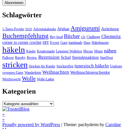
Schlagwörter
Amigurumi
Anleitung
Afghan
1-Tages-Projekt
Adventskalender
2020
Buchempfehlung
Bücher
Chemnitz
Buy local
c2c
Challenge
corner to corner crochet
DIY
Event
Garn
handmade
Hase
Häkelmuster
häkeln
nähen
Messe
Kinder
Kreativmarkt
Leipziger Wollefest
Mütze
Rezension
Schaf
Spendenaktion
Pullover
Ravelry
Review
StartNext
stricken
tunesisch häkeln
Stricken für Kinder
Stricktreffen
Umfrage
Weihnachten
Weihnachtsgeschenke
veganes Garn
Wanderkiste
Wolle
Wettbewerb
Wolle-Laden
Kategorien
Kategorien
Post
«
»
navigation
Proudly powered by WordPress
|
Theme: pachyderm by
Caroline