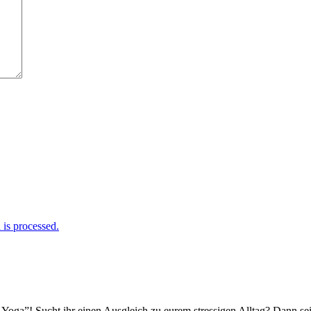
is processed.
oga”! Sucht ihr einen Ausgleich zu eurem stressigen Alltag? Dann seid