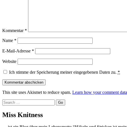
Kommentar
*
Name
*
E-Mail-Adresse
*
Website
Ich stimme der Speicherung meiner eingegebenen Daten zu.
*
This site uses Akismet to reduce spam.
Learn how your comment data 
Search
Miss Knitness
… ist ein Blog über mein Lebensmotto “Häkeln und Stricken ist mein Y