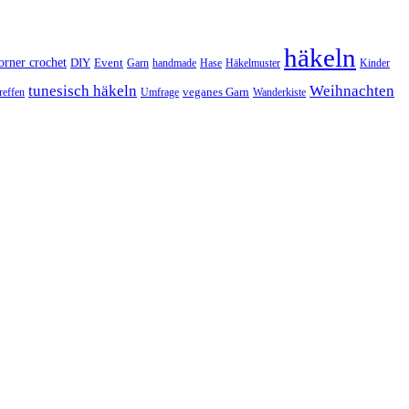
häkeln
orner crochet
DIY
Event
Garn
handmade
Hase
Häkelmuster
Kinder
tunesisch häkeln
Weihnachten
veganes Garn
reffen
Umfrage
Wanderkiste