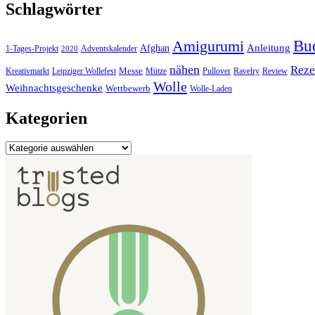
Schlagwörter
Bu
Amigurumi
Anleitung
Afghan
1-Tages-Projekt
Adventskalender
2020
nähen
Reze
Messe
Kreativmarkt
Leipziger Wollefest
Mütze
Pullover
Ravelry
Review
Wolle
Weihnachtsgeschenke
Wettbewerb
Wolle-Laden
Kategorien
Kategorien