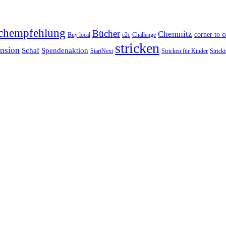
chempfehlung
Bücher
Chemnitz
corner to c
Buy local
c2c
Challenge
stricken
nsion
Schaf
Spendenaktion
StartNext
Stricken für Kinder
Strickt