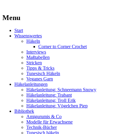
Kaufst du noch oder strickst du schon?
Menu
MissKnitness
Skip
Start
to
Wissenswertes
content
Häkeln
Corner to Corner Crochet
Interviews
Maßtabellen
Stricken
Tipps & Tricks
Tunesisch Häkeln
Veganes Garn
Häkelanleitungen
Häkelanleitung: Schneemann Snowy
Häkelanleitung: Trabant
Häkelanleitung: Troll Erik
Häkelanleitung: Vögelchen Piep
Bibliothek
Amigurumis & Co
Modelle für Erwachsene
Technik-Bücher
Tunesisch häkeln