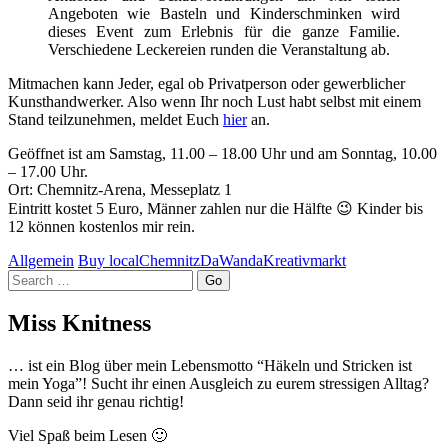
Angeboten wie Basteln und Kinderschminken wird
dieses Event zum Erlebnis für die ganze Familie.
Verschiedene Leckereien runden die Veranstaltung ab.
Mitmachen kann Jeder, egal ob Privatperson oder gewerblicher
Kunsthandwerker. Also wenn Ihr noch Lust habt selbst mit einem
Stand teilzunehmen, meldet Euch
hier
an.
Geöffnet ist am Samstag, 11.00 – 18.00 Uhr und am Sonntag, 10.00
– 17.00 Uhr.
Ort: Chemnitz-Arena, Messeplatz 1
Eintritt kostet 5 Euro, Männer zahlen nur die Hälfte 😉 Kinder bis
12 können kostenlos mir rein.
Allgemein
Buy local
Chemnitz
DaWanda
Kreativmarkt
Search
Miss Knitness
… ist ein Blog über mein Lebensmotto “Häkeln und Stricken ist
mein Yoga”! Sucht ihr einen Ausgleich zu eurem stressigen Alltag?
Dann seid ihr genau richtig!
Viel Spaß beim Lesen 🙂