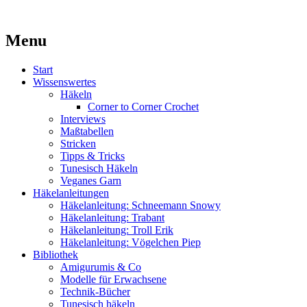
Kaufst du noch oder strickst du schon?
Menu
MissKnitness
Skip
Start
to
Wissenswertes
content
Häkeln
Corner to Corner Crochet
Interviews
Maßtabellen
Stricken
Tipps & Tricks
Tunesisch Häkeln
Veganes Garn
Häkelanleitungen
Häkelanleitung: Schneemann Snowy
Häkelanleitung: Trabant
Häkelanleitung: Troll Erik
Häkelanleitung: Vögelchen Piep
Bibliothek
Amigurumis & Co
Modelle für Erwachsene
Technik-Bücher
Tunesisch häkeln