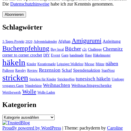
Die
Datenschutzhinweise
habe ich zur Kenntnis genommen.
Schlagwörter
Amigurumi
Anleitung
Afghan
1-Tages-Projekt
Adventskalender
2020
Buchempfehlung
Bücher
Chemnitz
Buy local
c2c
Challenge
corner to corner crochet
DIY
Event
Garn
handmade
Hase
Häkelmuster
häkeln
nähen
Messe
Kinder
Kreativmarkt
Leipziger Wollefest
Mütze
Rezension
Schaf
Spendenaktion
Pullover
Ravelry
Review
StartNext
stricken
tunesisch häkeln
Stricken für Kinder
Stricktreffen
Umfrage
Weihnachten
Weihnachtsgeschenke
veganes Garn
Wanderkiste
Wolle
Wettbewerb
Wolle-Laden
Kategorien
Kategorien
Proudly powered by WordPress
|
Theme: pachyderm by
Caroline