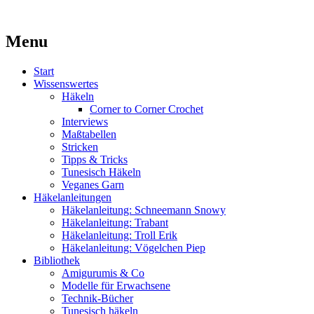
Kaufst du noch oder strickst du schon?
Menu
MissKnitness
Skip
Start
to
Wissenswertes
content
Häkeln
Corner to Corner Crochet
Interviews
Maßtabellen
Stricken
Tipps & Tricks
Tunesisch Häkeln
Veganes Garn
Häkelanleitungen
Häkelanleitung: Schneemann Snowy
Häkelanleitung: Trabant
Häkelanleitung: Troll Erik
Häkelanleitung: Vögelchen Piep
Bibliothek
Amigurumis & Co
Modelle für Erwachsene
Technik-Bücher
Tunesisch häkeln