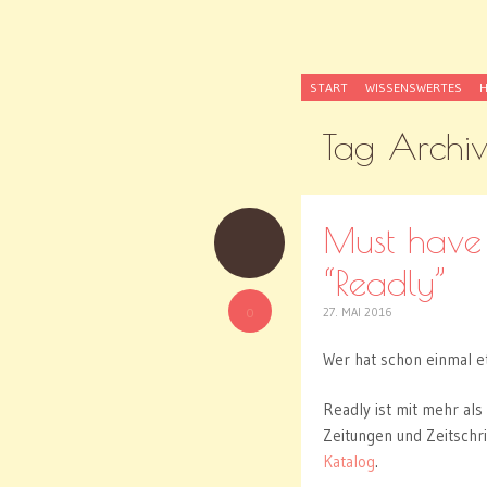
MissKn
SKIP
Kaufst du noch od
START
WISSENSWERTES
H
TO
CONTENT
Tag Archi
Must have 
“Readly”
0
27. MAI 2016
Wer hat schon einmal 
Readly ist mit mehr al
Zeitungen und Zeitschr
Katalog
.