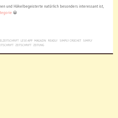
nen und Häkelbegeisterte natürlich besonders interessant ist,
ategorie
😀
ELZEITSCHRIFT
LESE-APP
MAGAZIN
READLY
SIMPLY CROCHET
SIMPLY
EITSCHRIFT
ZEITSCHRIFT
ZEITUNG