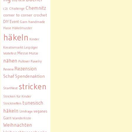
Chemnitz
c2c
Challenge
corner to corner crochet
DIY
Event
Garn
handmade
Hase
Häkelmuster
häkeln
Kinder
Kreativmarkt
Leipziger
Messe
Wollefest
Mütze
nähen
Pullover
Ravelry
Rezension
Review
Schaf
Spendenaktion
stricken
StartNext
Stricken für Kinder
tunesisch
Stricktreffen
häkeln
veganes
Umfrage
Garn
Wanderkiste
Weihnachten