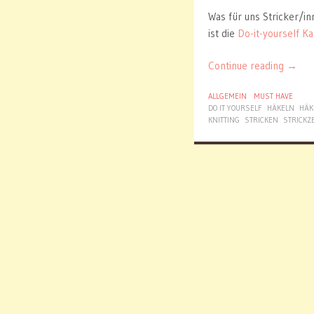
Was für uns Stricker/in
ist die
Do-it-yourself K
Continue reading
→
ALLGEMEIN
MUST HAVE
DO IT YOURSELF
HÄKELN
HÄK
KNITTING
STRICKEN
STRICKZ