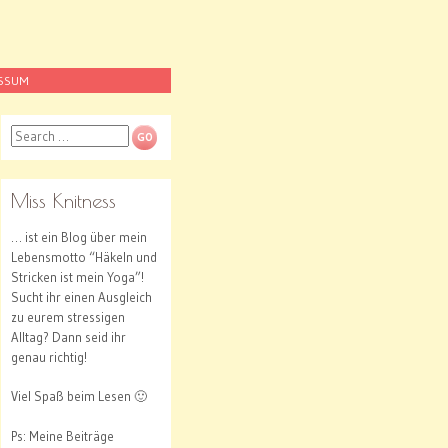
ESSUM
Search
Miss Knitness
… ist ein Blog über mein
Lebensmotto “Häkeln und
Stricken ist mein Yoga”!
Sucht ihr einen Ausgleich
zu eurem stressigen
Alltag? Dann seid ihr
genau richtig!
Viel Spaß beim Lesen 🙂
Ps: Meine Beiträge