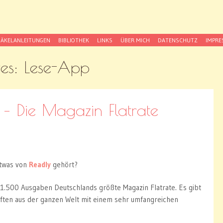
itness
er strickst du schon?
ÄKELANLEITUNGEN
BIBLIOTHEK
LINKS
ÜBER MICH
DATENSCHUTZ
IMPR
ves:
Lese-App
– Die Magazin Flatrate
etwas von
Readly
gehört?
s 1.500 Ausgaben Deutschlands größte Magazin Flatrate. Es gibt
iften aus der ganzen Welt mit einem sehr umfangreichen