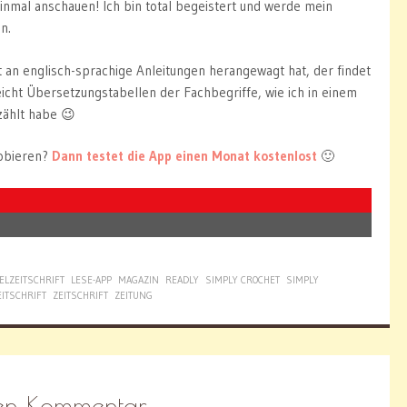
einmal anschauen! Ich bin total begeistert und werde mein
n.
t an englisch-sprachige Anleitungen herangewagt hat, der findet
icht Übersetzungstabellen der Fachbegriffe, wie ich in einem
ählt habe 😉
robieren?
Dann testet die App einen Monat kostenlost
🙂
ELZEITSCHRIFT
LESE-APP
MAGAZIN
READLY
SIMPLY CROCHET
SIMPLY
EITSCHRIFT
ZEITSCHRIFT
ZEITUNG
nen Kommentar