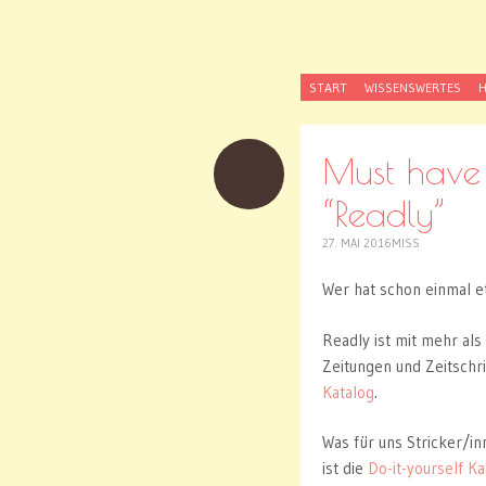
MissKn
SKIP
Kaufst du noch od
START
WISSENSWERTES
H
TO
CONTENT
Must have 
“Readly”
27. MAI 2016
MISS
Wer hat schon einmal 
Readly ist mit mehr al
Zeitungen und Zeitschr
Katalog
.
Was für uns Stricker/in
ist die
Do-it-yourself K