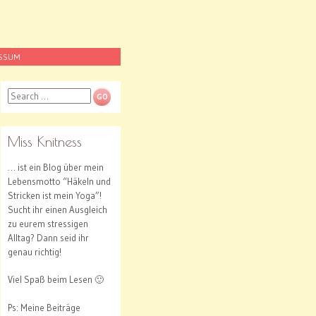
ESSUM
Search
Miss Knitness
… ist ein Blog über mein
Lebensmotto “Häkeln und
Stricken ist mein Yoga”!
Sucht ihr einen Ausgleich
zu eurem stressigen
Alltag? Dann seid ihr
genau richtig!
Viel Spaß beim Lesen 🙂
Ps: Meine Beiträge