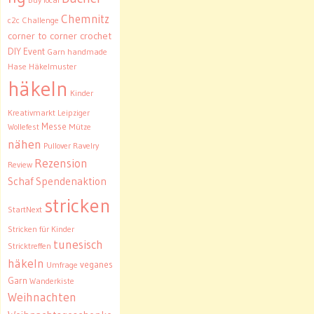
Chemnitz
c2c
Challenge
corner to corner crochet
DIY
Event
Garn
handmade
Hase
Häkelmuster
häkeln
Kinder
Kreativmarkt
Leipziger
Messe
Wollefest
Mütze
nähen
Pullover
Ravelry
Rezension
Review
Schaf
Spendenaktion
stricken
StartNext
Stricken für Kinder
tunesisch
Stricktreffen
häkeln
veganes
Umfrage
Garn
Wanderkiste
Weihnachten