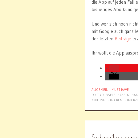
die App auf jeden Fall 
bisheriges Abo kündige
Und wer sich noch nich
mit Google auch ganz le
der letzten
Beiträge
erz
Ihr wollt die App ausp
ALLGEMEIN
MUST HAVE
DO IT YOURSELF
HÄKELN
HÄK
KNITTING
STRICKEN
STRICKZ
Schreibe ei