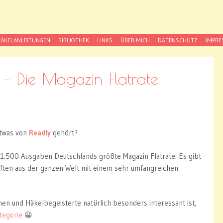
itness
er strickst du schon?
ÄKELANLEITUNGEN
BIBLIOTHEK
LINKS
ÜBER MICH
DATENSCHUTZ
IMPR
– Die Magazin Flatrate
etwas von
Readly
gehört?
s 1.500 Ausgaben Deutschlands größte Magazin Flatrate. Es gibt
iften aus der ganzen Welt mit einem sehr umfangreichen
nen und Häkelbegeisterte natürlich besonders interessant ist,
ategorie
😀