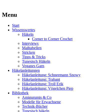
Kaufst du noch oder strickst du schon?
Menu
MissKnitness
Skip
Start
to
Wissenswertes
content
Häkeln
Corner to Corner Crochet
Interviews
Maßtabellen
Stricken
Tipps & Tricks
Tunesisch Häkeln
Veganes Garn
Häkelanleitungen
Häkelanleitung: Schneemann Snowy
Häkelanleitung: Trabant
Häkelanleitung: Troll Erik
Häkelanleitung: Vögelchen Piep
Bibliothek
Amigurumis & Co
Modelle für Erwachsene
Technik-Bücher
Tunesisch häkeln