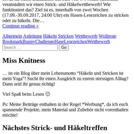
veranstalten wir einen Strick- und Häkelwettbewerb! Wie
funktioniert das? Ziel ist es, innerhalb von zwei Wochen
(17.09.-30.09.2017, 24:00 Uhr) ein Hasen-Lesezeichen zu stricken
oder zu häkeln. Die…
Continue reading »
Allgemein
Anleitung
Häkeln
Stricken
Wettbewerb
Wollreste
Bookmark
Bunny
Challenge
Hase
Lesezeichen
Wettbewerb
Search
Miss Knitness
… ist ein Blog über mein Lebensmotto “Häkeln und Stricken ist
mein Yoga”! Sucht ihr einen Ausgleich zu eurem stressigen Alltag?
Dann seid ihr genau richtig!
Viel Spaß beim Lesen 🙂
Ps: Meine Beiträge enthalten in der Regel *Werbung*, da ich euch
spannende Projekte, mein Material und Zubehör nicht vorenthalten
möchte!
Nächstes Strick- und Häkeltreffen