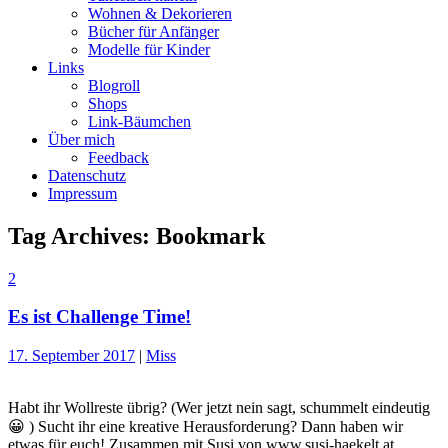
Wohnen & Dekorieren
Bücher für Anfänger
Modelle für Kinder
Links
Blogroll
Shops
Link-Bäumchen
Über mich
Feedback
Datenschutz
Impressum
Tag Archives:
Bookmark
2
Es ist Challenge Time!
17. September 2017
|
Miss
Habt ihr Wollreste übrig? (Wer jetzt nein sagt, schummelt eindeutig
😀 ) Sucht ihr eine kreative Herausforderung? Dann haben wir
etwas für euch! Zusammen mit Susi von www.susi-haekelt.at