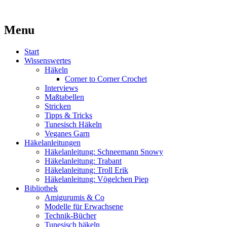
Kaufst du noch oder strickst du schon?
Menu
MissKnitness
Skip
Start
to
Wissenswertes
content
Häkeln
Corner to Corner Crochet
Interviews
Maßtabellen
Stricken
Tipps & Tricks
Tunesisch Häkeln
Veganes Garn
Häkelanleitungen
Häkelanleitung: Schneemann Snowy
Häkelanleitung: Trabant
Häkelanleitung: Troll Erik
Häkelanleitung: Vögelchen Piep
Bibliothek
Amigurumis & Co
Modelle für Erwachsene
Technik-Bücher
Tunesisch häkeln