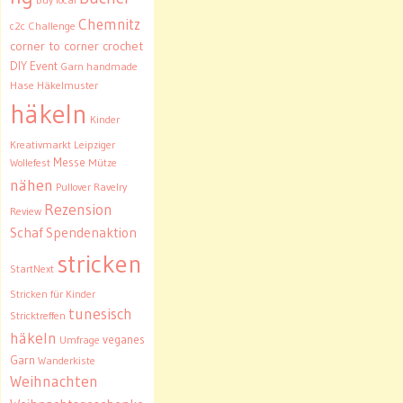
Chemnitz
c2c
Challenge
corner to corner crochet
DIY
Event
Garn
handmade
Hase
Häkelmuster
häkeln
Kinder
Kreativmarkt
Leipziger
Messe
Wollefest
Mütze
nähen
Pullover
Ravelry
Rezension
Review
Schaf
Spendenaktion
stricken
StartNext
Stricken für Kinder
tunesisch
Stricktreffen
häkeln
veganes
Umfrage
Garn
Wanderkiste
Weihnachten