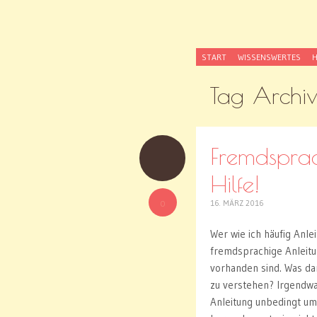
MissKn
SKIP
Kaufst du noch od
START
WISSENSWERTES
H
TO
CONTENT
Tag Archi
Fremdsprac
Hilfe!
0
16. MÄRZ 2016
Wer wie ich häufig Anle
fremdsprachige Anleit
vorhanden sind. Was da
zu verstehen? Irgendwa
Anleitung unbedingt ums