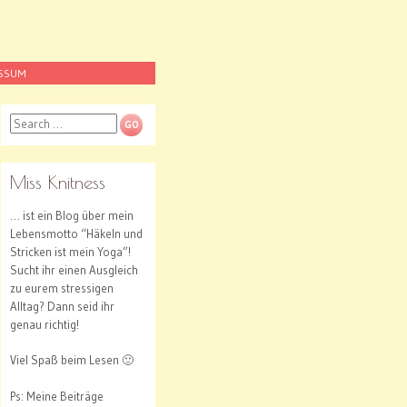
ESSUM
Search
Miss Knitness
… ist ein Blog über mein
Lebensmotto “Häkeln und
Stricken ist mein Yoga”!
Sucht ihr einen Ausgleich
zu eurem stressigen
Alltag? Dann seid ihr
genau richtig!
Viel Spaß beim Lesen 🙂
Ps: Meine Beiträge