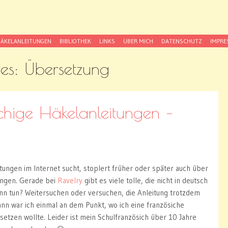
itness
er strickst du schon?
ÄKELANLEITUNGEN
BIBLIOTHEK
LINKS
ÜBER MICH
DATENSCHUTZ
IMPR
ves:
Übersetzung
hige Häkelanleitungen –
itungen im Internet sucht, stoplert früher oder später auch über
ungen. Gerade bei
Ravelry
gibt es viele tolle, die nicht in deutsch
nn tun? Weitersuchen oder versuchen, die Anleitung trotzdem
nn war ich einmal an dem Punkt, wo ich eine französiche
etzen wollte. Leider ist mein Schulfranzösich über 10 Jahre