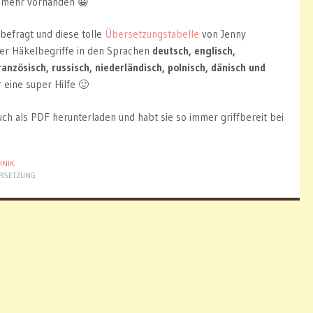
t mehr vorhanden 😀
befragt und diese tolle
Übersetzungstabelle
von Jenny
hier Häkelbegriffe in den Sprachen
deutsch, englisch,
französisch, russisch, niederländisch, polnisch, dänisch und
r eine super Hilfe 🙂
uch als PDF herunterladen und habt sie so immer griffbereit bei
HNIK
RSETZUNG