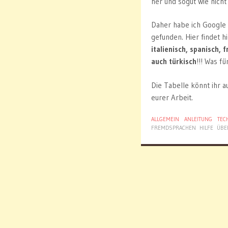
her und sogut wie nich
Daher habe ich Google 
gefunden. Hier findet 
italienisch, spanisch, 
auch türkisch
!!! Was fü
Die Tabelle könnt ihr a
eurer Arbeit.
ALLGEMEIN
ANLEITUNG
TEC
FREMDSPRACHEN
HILFE
ÜBE