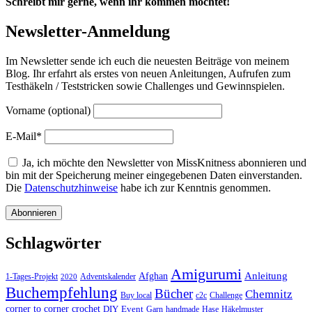
Schreibt mir gerne, wenn ihr kommen möchtet!
Newsletter-Anmeldung
Im Newsletter sende ich euch die neuesten Beiträge von meinem
Blog. Ihr erfahrt als erstes von neuen Anleitungen, Aufrufen zum
Testhäkeln / Teststricken sowie Challenges und Gewinnspielen.
Vorname (optional)
E-Mail*
Ja, ich möchte den Newsletter von MissKnitness abonnieren und
bin mit der Speicherung meiner eingegebenen Daten einverstanden.
Die
Datenschutzhinweise
habe ich zur Kenntnis genommen.
Schlagwörter
Amigurumi
Anleitung
Afghan
1-Tages-Projekt
Adventskalender
2020
Buchempfehlung
Bücher
Chemnitz
Buy local
c2c
Challenge
corner to corner crochet
DIY
Event
Garn
handmade
Hase
Häkelmuster