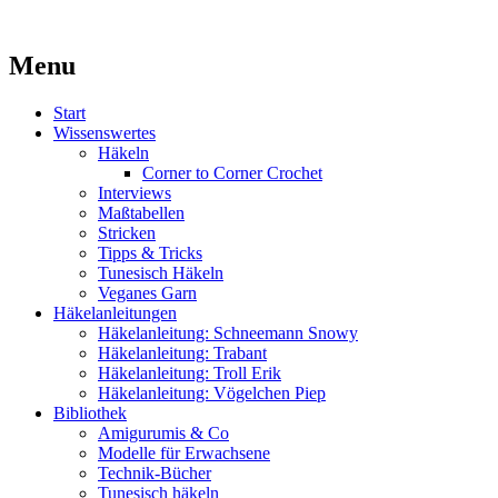
Kaufst du noch oder strickst du schon?
Menu
MissKnitness
Skip
Start
to
Wissenswertes
content
Häkeln
Corner to Corner Crochet
Interviews
Maßtabellen
Stricken
Tipps & Tricks
Tunesisch Häkeln
Veganes Garn
Häkelanleitungen
Häkelanleitung: Schneemann Snowy
Häkelanleitung: Trabant
Häkelanleitung: Troll Erik
Häkelanleitung: Vögelchen Piep
Bibliothek
Amigurumis & Co
Modelle für Erwachsene
Technik-Bücher
Tunesisch häkeln