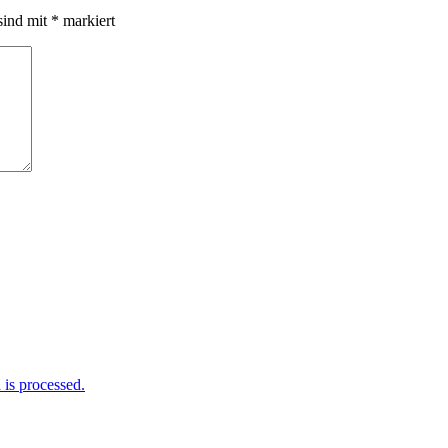
sind mit
*
markiert
is processed.