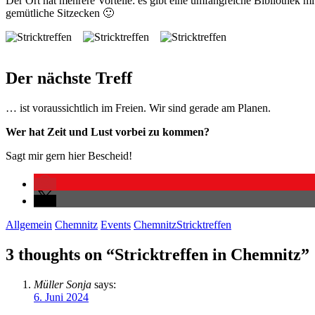
Der Ort hat mehrere Vorteile: es gibt eine umfangreiche Bibliothek mit
gemütliche Sitzecken 🙂
Der nächste Treff
… ist voraussichtlich im Freien. Wir sind gerade am Planen.
Wer hat Zeit und Lust vorbei zu kommen?
Sagt mir gern hier Bescheid!
Allgemein
Chemnitz
Events
Chemnitz
Stricktreffen
3 thoughts on “
Stricktreffen in Chemnitz
”
Müller Sonja
says:
6. Juni 2024