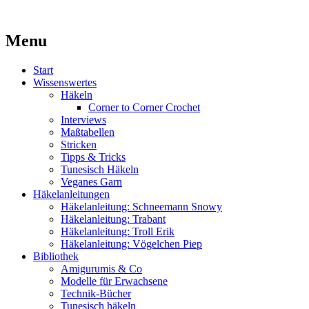
Kaufst du noch oder strickst du schon?
Menu
MissKnitness
Skip
Start
to
Wissenswertes
content
Häkeln
Corner to Corner Crochet
Interviews
Maßtabellen
Stricken
Tipps & Tricks
Tunesisch Häkeln
Veganes Garn
Häkelanleitungen
Häkelanleitung: Schneemann Snowy
Häkelanleitung: Trabant
Häkelanleitung: Troll Erik
Häkelanleitung: Vögelchen Piep
Bibliothek
Amigurumis & Co
Modelle für Erwachsene
Technik-Bücher
Tunesisch häkeln