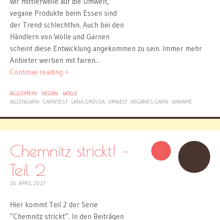
wir mittlerweile auf die Umwelt,
vegane Produkte beim Essen sind
der Trend schlechthin. Auch bei den
Händlern von Wolle und Garnen
scheint diese Entwicklung angekommen zu sein. Immer mehr
Anbieter werben mit fairen…
Continue reading »
ALLGEMEIN
VEGAN
WOLLE
ALGENGARN
GARNTEST
LANA GROSSA
UMWELT
VEGANES GARN
WAKAME
Chemnitz strickt! –
0
Teil 2
16. APRIL 2017
Hier kommt Teil 2 der Serie
“Chemnitz strickt”. In den Beiträgen