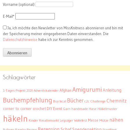
Vorname (optional)
E-Mail*
Ja, ich möchte den Newsletter von MissKnitness abonnieren und bin mit
der Speicherung meiner eingegebenen Daten einverstanden. Die
Datenschutzhinweise
habe ich zur Kenntnis genommen.
Schlagwörter
Amigurumi
Anleitung
Afghan
1-Tages-Projekt
Adventskalender
2020
Buchempfehlung
Bücher
Chemnitz
Buy local
c2c
Challenge
corner to corner crochet
DIY
Event
Garn
handmade
Hase
Häkelmuster
häkeln
nähen
Messe
Kinder
Kreativmarkt
Leipziger Wollefest
Mütze
Rezension
Schaf
Spendenaktion
Pullover
Ravelry
Review
StartNext