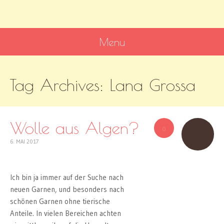
MissKnitness
Kaufst du noch oder strickst du schon?
Menu
SKIP
Tag Archives:
Lana Grossa
TO
CONTENT
Wolle aus Algen?
0
6. MAI 2017
Ich bin ja immer auf der Suche nach
neuen Garnen, und besonders nach
schönen Garnen ohne tierische
Anteile. In vielen Bereichen achten