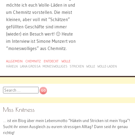
möchte ich euch Wolle-Läden in und
um Chemnitz vorstellen. Die meist
kleinen, aber voll mit “Schätzen”
gefüllten Geschäfte sind immer
(wieder) ein Besuch wert! 🙂 Heute
im Interview ist Simone Munzert von
“moneswolliges” aus Chemnitz.
ALLGEMEIN
CHEMNITZ
ENTDECKT
WOLLE
HÄKELN
LANA GROSSA
MONESWOLLIGES
STRICKEN
WOLLE
WOLLE-LADEN
Search
Miss Knitness
… ist ein Blog über mein Lebensmotto “Häkeln und Stricken ist mein Yoga”!
Sucht ihr einen Ausgleich zu eurem stressigen Alltag? Dann seid ihr genau
richtig!