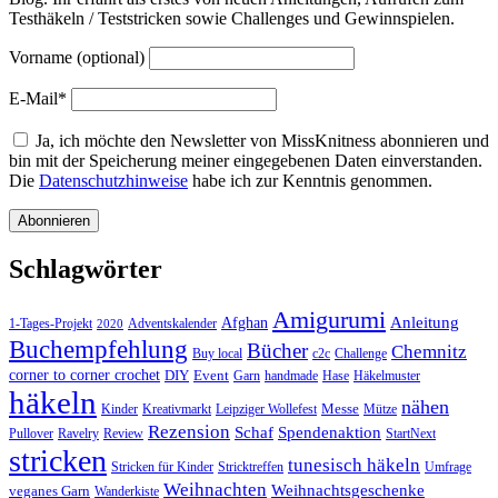
Testhäkeln / Teststricken sowie Challenges und Gewinnspielen.
Vorname (optional)
E-Mail*
Ja, ich möchte den Newsletter von MissKnitness abonnieren und
bin mit der Speicherung meiner eingegebenen Daten einverstanden.
Die
Datenschutzhinweise
habe ich zur Kenntnis genommen.
Schlagwörter
Amigurumi
Anleitung
Afghan
1-Tages-Projekt
Adventskalender
2020
Buchempfehlung
Bücher
Chemnitz
Buy local
c2c
Challenge
corner to corner crochet
DIY
Event
Garn
handmade
Hase
Häkelmuster
häkeln
nähen
Messe
Kinder
Kreativmarkt
Leipziger Wollefest
Mütze
Rezension
Schaf
Spendenaktion
Pullover
Ravelry
Review
StartNext
stricken
tunesisch häkeln
Stricken für Kinder
Stricktreffen
Umfrage
Weihnachten
Weihnachtsgeschenke
veganes Garn
Wanderkiste