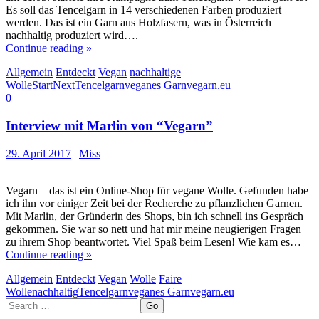
Es soll das Tencelgarn in 14 verschiedenen Farben produziert
werden. Das ist ein Garn aus Holzfasern, was in Österreich
nachhaltig produziert wird….
Continue reading »
Allgemein
Entdeckt
Vegan
nachhaltige
Wolle
StartNext
Tencelgarn
veganes Garn
vegarn.eu
0
Interview mit Marlin von “Vegarn”
29. April 2017
|
Miss
Vegarn – das ist ein Online-Shop für vegane Wolle. Gefunden habe
ich ihn vor einiger Zeit bei der Recherche zu pflanzlichen Garnen.
Mit Marlin, der Gründerin des Shops, bin ich schnell ins Gespräch
gekommen. Sie war so nett und hat mir meine neugierigen Fragen
zu ihrem Shop beantwortet. Viel Spaß beim Lesen! Wie kam es…
Continue reading »
Allgemein
Entdeckt
Vegan
Wolle
Faire
Wolle
nachhaltig
Tencelgarn
veganes Garn
vegarn.eu
Search