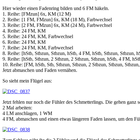
Hier wieder einen Fadenring bilden und 6 FM häkeln.
1. Reihe: [FMzun] 6x, KM (12 M)
2. Reihe: [1 FM, FMzun] 6x, KM (18 M), Farbwechsel
3. Reihe: [2 FM, FMzun] 6x, KM (24 M), Farbwechsel
4. Reihe: 24 FM, KM
5. Reihe: 24 FM, KM, Farbwechsel
6. Reihe: 24 FM, KM
7. Reihe: 24 FM, KM, Farbwechsel
8. Reihe: [hStb, Stbzun, Stbzun, hStb, 4 FM, hStb, Stbzun, Stbzun,
9. Reihe: [hStb, Stbzun, 2 Stbzun, 2 Stbzun, Stbzun, hStb, 4 FM, hS
10. Reihe: [FM, hStb, Stb, Stbzun, Stbzun, 2 Stbzun, Stbzun, Stbzun
Jetzt abmaschen und Faden vernähen.
So sieht mein Flügel aus:
Jetzt fehlen nur noch die Fühler des Schmetterlings. Die gehen ganz 
2 Mal arbeiten:
4 LM anschlagen, 1 WM
4 FM, abmaschen und einen etwas längeren Faden lassen, um den Fü