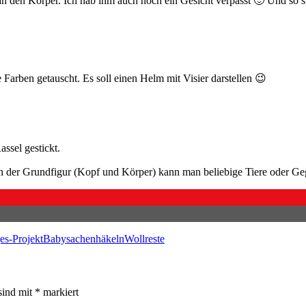
an den Körper. Ich hab ihm auch noch ein Gesicht verpasst 🙂 Und so s
Farben getauscht. Es soll einen Helm mit Visier darstellen 😉
ssel gestickt.
on der Grundfigur (Kopf und Körper) kann man beliebige Tiere oder G
es-Projekt
Babysachen
häkeln
Wollreste
sind mit
*
markiert