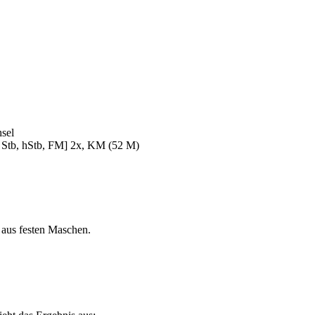
hsel
n, Stb, hStb, FM] 2x, KM (52 M)
e aus festen Maschen.