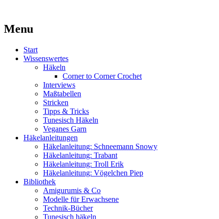
Kaufst du noch oder strickst du schon?
Menu
MissKnitness
Skip
Start
to
Wissenswertes
content
Häkeln
Corner to Corner Crochet
Interviews
Maßtabellen
Stricken
Tipps & Tricks
Tunesisch Häkeln
Veganes Garn
Häkelanleitungen
Häkelanleitung: Schneemann Snowy
Häkelanleitung: Trabant
Häkelanleitung: Troll Erik
Häkelanleitung: Vögelchen Piep
Bibliothek
Amigurumis & Co
Modelle für Erwachsene
Technik-Bücher
Tunesisch häkeln