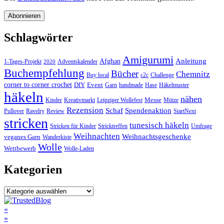
Schlagwörter
Amigurumi
Anleitung
Afghan
1-Tages-Projekt
Adventskalender
2020
Buchempfehlung
Bücher
Chemnitz
Buy local
c2c
Challenge
corner to corner crochet
DIY
Event
Garn
handmade
Hase
Häkelmuster
häkeln
nähen
Messe
Kinder
Kreativmarkt
Leipziger Wollefest
Mütze
Rezension
Schaf
Spendenaktion
Pullover
Ravelry
Review
StartNext
stricken
tunesisch häkeln
Stricken für Kinder
Stricktreffen
Umfrage
Weihnachten
Weihnachtsgeschenke
veganes Garn
Wanderkiste
Wolle
Wettbewerb
Wolle-Laden
Kategorien
Kategorien
Post
«
»