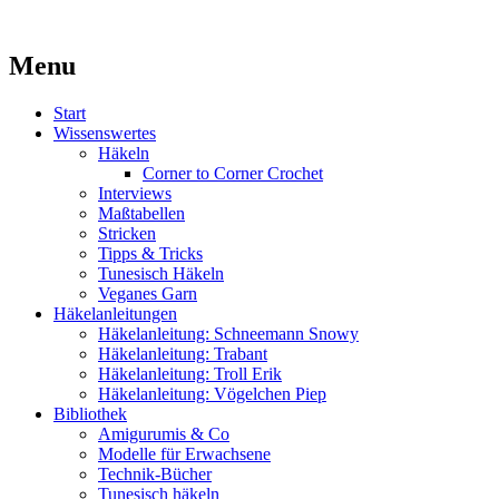
Kaufst du noch oder strickst du schon?
Menu
MissKnitness
Skip
Start
to
Wissenswertes
content
Häkeln
Corner to Corner Crochet
Interviews
Maßtabellen
Stricken
Tipps & Tricks
Tunesisch Häkeln
Veganes Garn
Häkelanleitungen
Häkelanleitung: Schneemann Snowy
Häkelanleitung: Trabant
Häkelanleitung: Troll Erik
Häkelanleitung: Vögelchen Piep
Bibliothek
Amigurumis & Co
Modelle für Erwachsene
Technik-Bücher
Tunesisch häkeln