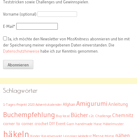
Teststricken sowie Challenges und Gewinnspielen.
Vorname (optional)
E-Mail*
Ja, ich möchte den Newsletter von MissKnitness abonnieren und bin mit
der Speicherung meiner eingegebenen Daten einverstanden. Die
Datenschutzhinweise
habe ich zur Kenntnis genommen.
Schlagwörter
Amigurumi
Anleitung
Afghan
1-Tages-Projekt
Adventskalender
2020
Buchempfehlung
Bücher
Chemnitz
Buy local
c2c
Challenge
corner to corner crochet
DIY
Event
Garn
handmade
Hase
Häkelmuster
häkeln
nähen
Messe
Kinder
Kreativmarkt
Leipziger Wollefest
Mütze