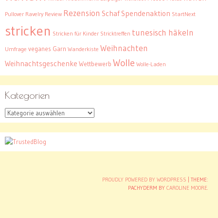
Rezension
Schaf
Spendenaktion
Pullover
Ravelry
Review
StartNext
stricken
tunesisch häkeln
Stricken für Kinder
Stricktreffen
Weihnachten
veganes Garn
Umfrage
Wanderkiste
Wolle
Weihnachtsgeschenke
Wettbewerb
Wolle-Laden
Kategorien
Kategorien
PROUDLY POWERED BY WORDPRESS
|
THEME:
PACHYDERM BY
CAROLINE MOORE
.