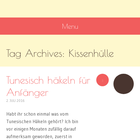
MissKnitness
Kaufst du noch oder strickst du schon?
Menu
SKIP
Tag Archives:
Kissenhülle
TO
CONTENT
Tunesisch häkeln für
3
Anfänger
2. JULI 2016
Habt ihr schon einmal was vom
Tunesischen Häkeln gehört? Ich bin
vor einigen Monaten zufällig darauf
aufmerksam geworden, zuerst in