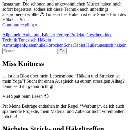
Instagram. Die schönen und ungewöhnlichen Muster haben mich
sofort begeistert, sodass ich diese Technik auch unbedingt
ausprobieren wollte 🙂 Tunesisches Häkeln ist eine Sonderform des
Häkelns. So…
Continue reading »
Allgemein
Anleitung
Bücher
Fertige Projekte
Geschenkidee
Technik
Tunesisch Häkeln
Armstulpen
Kissenhülle
Körbchen
Schal
Tablet Hülle
tunesisch häkeln
Search
Miss Knitness
… ist ein Blog über mein Lebensmotto “Häkeln und Stricken ist
mein Yoga”! Sucht ihr einen Ausgleich zu eurem stressigen Alltag?
Dann seid ihr genau richtig!
Viel Spaß beim Lesen 🙂
Ps: Meine Beiträge enthalten in der Regel *Werbung*, da ich euch
spannende Projekte, mein Material und Zubehör nicht vorenthalten
möchte!
Nächstes Strick- und Häkeltreffen