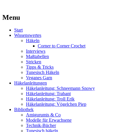
Kaufst du noch oder strickst du schon?
Menu
MissKnitness
Skip
Start
to
Wissenswertes
content
Häkeln
Corner to Corner Crochet
Interviews
Maßtabellen
Stricken
Tipps & Tricks
Tunesisch Häkeln
Veganes Garn
Häkelanleitungen
Häkelanleitung: Schneemann Snowy
Häkelanleitung: Trabant
Häkelanleitung: Troll Erik
Häkelanleitung: Vögelchen Piep
Bibliothek
Amigurumis & Co
Modelle für Erwachsene
Technik-Bücher
Tunesisch häkeln