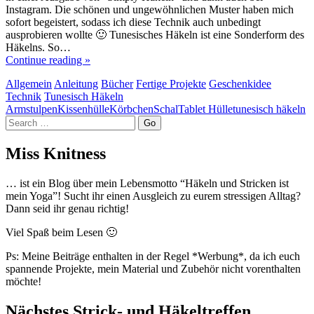
Instagram. Die schönen und ungewöhnlichen Muster haben mich
sofort begeistert, sodass ich diese Technik auch unbedingt
ausprobieren wollte 🙂 Tunesisches Häkeln ist eine Sonderform des
Häkelns. So…
Continue reading »
Allgemein
Anleitung
Bücher
Fertige Projekte
Geschenkidee
Technik
Tunesisch Häkeln
Armstulpen
Kissenhülle
Körbchen
Schal
Tablet Hülle
tunesisch häkeln
Search
Miss Knitness
… ist ein Blog über mein Lebensmotto “Häkeln und Stricken ist
mein Yoga”! Sucht ihr einen Ausgleich zu eurem stressigen Alltag?
Dann seid ihr genau richtig!
Viel Spaß beim Lesen 🙂
Ps: Meine Beiträge enthalten in der Regel *Werbung*, da ich euch
spannende Projekte, mein Material und Zubehör nicht vorenthalten
möchte!
Nächstes Strick- und Häkeltreffen