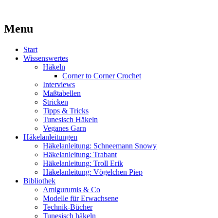
Kaufst du noch oder strickst du schon?
Menu
MissKnitness
Skip
Start
to
Wissenswertes
content
Häkeln
Corner to Corner Crochet
Interviews
Maßtabellen
Stricken
Tipps & Tricks
Tunesisch Häkeln
Veganes Garn
Häkelanleitungen
Häkelanleitung: Schneemann Snowy
Häkelanleitung: Trabant
Häkelanleitung: Troll Erik
Häkelanleitung: Vögelchen Piep
Bibliothek
Amigurumis & Co
Modelle für Erwachsene
Technik-Bücher
Tunesisch häkeln