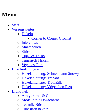
Kaufst du noch oder strickst du schon?
Menu
MissKnitness
Skip
Start
to
Wissenswertes
content
Häkeln
Corner to Corner Crochet
Interviews
Maßtabellen
Stricken
Tipps & Tricks
Tunesisch Häkeln
Veganes Garn
Häkelanleitungen
Häkelanleitung: Schneemann Snowy
Häkelanleitung: Trabant
Häkelanleitung: Troll Erik
Häkelanleitung: Vögelchen Piep
Bibliothek
Amigurumis & Co
Modelle für Erwachsene
Technik-Bücher
Tunesisch häkeln