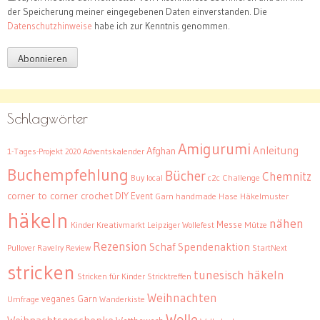
der Speicherung meiner eingegebenen Daten einverstanden. Die
Datenschutzhinweise
habe ich zur Kenntnis genommen.
Schlagwörter
Amigurumi
Anleitung
Afghan
1-Tages-Projekt
Adventskalender
2020
Buchempfehlung
Bücher
Chemnitz
Buy local
c2c
Challenge
corner to corner crochet
DIY
Event
Garn
handmade
Hase
Häkelmuster
häkeln
nähen
Messe
Kinder
Kreativmarkt
Leipziger Wollefest
Mütze
Rezension
Schaf
Spendenaktion
Pullover
Ravelry
Review
StartNext
stricken
tunesisch häkeln
Stricken für Kinder
Stricktreffen
Weihnachten
veganes Garn
Umfrage
Wanderkiste
Wolle