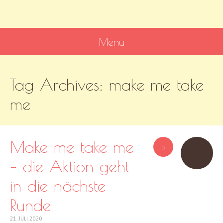
MissKnitness
Kaufst du noch oder strickst du schon?
Menu
SKIP
Tag Archives:
make me take
TO
CONTENT
me
Make me take me
0
– die Aktion geht
in die nächste
Runde
21. JULI 2020