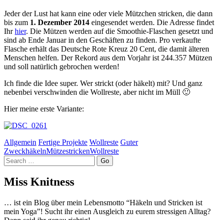
Jeder der Lust hat kann eine oder viele Mützchen stricken, die dann
bis zum
1. Dezember 2014
eingesendet werden. Die Adresse findet
Ihr
hier
. Die Mützen werden auf die Smoothie-Flaschen gesetzt und
sind ab Ende Januar in den Geschäften zu finden. Pro verkaufte
Flasche erhält das Deutsche Rote Kreuz 20 Cent, die damit älteren
Menschen helfen. Der Rekord aus dem Vorjahr ist 244.357 Mützen
und soll natürlich gebrochen werden!
Ich finde die Idee super. Wer strickt (oder häkelt) mit? Und ganz
nebenbei verschwinden die Wollreste, aber nicht im Müll 🙂
Hier meine erste Variante:
Allgemein
Fertige Projekte
Wollreste
Guter
Zweck
häkeln
Mütze
stricken
Wollreste
Search
Miss Knitness
… ist ein Blog über mein Lebensmotto “Häkeln und Stricken ist
mein Yoga”! Sucht ihr einen Ausgleich zu eurem stressigen Alltag?