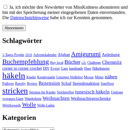
Ja, ich möchte den Newsletter von MissKnitness abonnieren und
bin mit der Speicherung meiner eingegebenen Daten einverstanden.
Die
Datenschutzhinweise
habe ich zur Kenntnis genommen.
Schlagwörter
Amigurumi
Anleitung
Afghan
1-Tages-Projekt
Adventskalender
2020
Buchempfehlung
Bücher
Chemnitz
Buy local
c2c
Challenge
corner to corner crochet
DIY
Event
Garn
handmade
Hase
Häkelmuster
häkeln
nähen
Messe
Kinder
Kreativmarkt
Leipziger Wollefest
Mütze
Rezension
Schaf
Spendenaktion
Pullover
Ravelry
Review
StartNext
stricken
tunesisch häkeln
Stricken für Kinder
Stricktreffen
Umfrage
Weihnachten
Weihnachtsgeschenke
veganes Garn
Wanderkiste
Wolle
Wettbewerb
Wolle-Laden
Kategorien
Kategorien