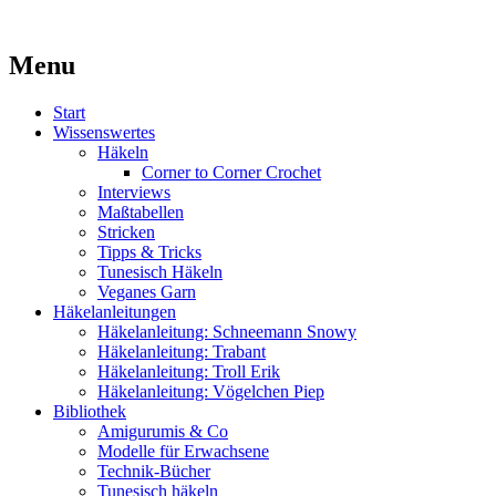
Kaufst du noch oder strickst du schon?
Menu
MissKnitness
Skip
Start
to
Wissenswertes
content
Häkeln
Corner to Corner Crochet
Interviews
Maßtabellen
Stricken
Tipps & Tricks
Tunesisch Häkeln
Veganes Garn
Häkelanleitungen
Häkelanleitung: Schneemann Snowy
Häkelanleitung: Trabant
Häkelanleitung: Troll Erik
Häkelanleitung: Vögelchen Piep
Bibliothek
Amigurumis & Co
Modelle für Erwachsene
Technik-Bücher
Tunesisch häkeln