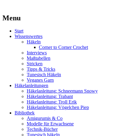
Kaufst du noch oder strickst du schon?
Menu
MissKnitness
Skip
Start
to
Wissenswertes
content
Häkeln
Corner to Corner Crochet
Interviews
Maßtabellen
Stricken
Tipps & Tricks
Tunesisch Häkeln
Veganes Garn
Häkelanleitungen
Häkelanleitung: Schneemann Snowy
Häkelanleitung: Trabant
Häkelanleitung: Troll Erik
Häkelanleitung: Vögelchen Piep
Bibliothek
Amigurumis & Co
Modelle für Erwachsene
Technik-Bücher
Tunesisch häkeln