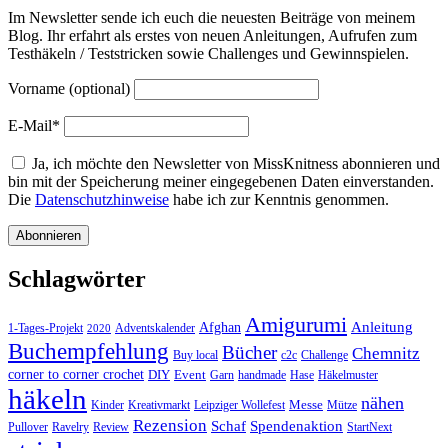
Im Newsletter sende ich euch die neuesten Beiträge von meinem
Blog. Ihr erfahrt als erstes von neuen Anleitungen, Aufrufen zum
Testhäkeln / Teststricken sowie Challenges und Gewinnspielen.
Vorname (optional)
E-Mail*
Ja, ich möchte den Newsletter von MissKnitness abonnieren und
bin mit der Speicherung meiner eingegebenen Daten einverstanden.
Die
Datenschutzhinweise
habe ich zur Kenntnis genommen.
Schlagwörter
Amigurumi
Anleitung
Afghan
1-Tages-Projekt
Adventskalender
2020
Buchempfehlung
Bücher
Chemnitz
Buy local
c2c
Challenge
corner to corner crochet
DIY
Event
Garn
handmade
Hase
Häkelmuster
häkeln
nähen
Messe
Kinder
Kreativmarkt
Leipziger Wollefest
Mütze
Rezension
Schaf
Spendenaktion
Pullover
Ravelry
Review
StartNext