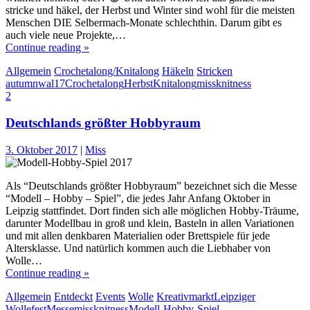
stricke und häkel, der Herbst und Winter sind wohl für die meisten
Menschen DIE Selbermach-Monate schlechthin. Darum gibt es
auch viele neue Projekte,…
Continue reading »
Allgemein
Crochetalong/Knitalong
Häkeln
Stricken
autumnwal17
Crochetalong
Herbst
Knitalong
missknitness
2
Deutschlands größter Hobbyraum
3. Oktober 2017
|
Miss
Als “Deutschlands größter Hobbyraum” bezeichnet sich die Messe
“Modell – Hobby – Spiel”, die jedes Jahr Anfang Oktober in
Leipzig stattfindet. Dort finden sich alle möglichen Hobby-Träume,
darunter Modellbau in groß und klein, Basteln in allen Variationen
und mit allen denkbaren Materialien oder Brettspiele für jede
Altersklasse. Und natürlich kommen auch die Liebhaber von
Wolle…
Continue reading »
Allgemein
Entdeckt
Events
Wolle
Kreativmarkt
Leipziger
Wollefest
Messe
missknitness
Modell-Hobby-Spiel